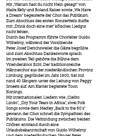
Mit „Warum hast du nicht Nein gesagt“ von
Maite Kelly und Roland Kaiser sowie „We Have
a Dream“ begeisterte der Chor das Publikum.
Zum Abschluss des ersten Konzertteils durfte
mit „Drink doch eine met“ kölsches Liedgut
nicht fehlen.
Durch das Programm führte Chorleiter Guido
Wilhelmy, während der Vorsitzende
Peter Josef Derichsweiler die Gäste begrüßte
und zum Abschluss Dankesworte sprach.
Im zweiten Teil gehörte die Bühne dem
Vriendenkoor Echt. Der traditionsreiche
Männerchor aus der niederländischen Provinz
Limburg, gegründet im Jahr 1900, trat mit
rund 40 Sängern unter der Leitung von Peggy
Smeets auf. Am Klavier begleitete Toon
Konings.
Mit internationalen Liedern wie „Cielito
Lindo“, „Dry Your Tears in Africa“, zwei Folk
Songs sowie dem Medley „Back to the 60’s“
gewann der Chor schnell die Sympathien des
Publikums. Die Verbindung zwischen beiden
Chören entstand durch eine
Urlaubsbekanntschaft von Guido Wilhelmy
und dem niederländischen Sänger Peter