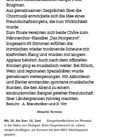
Brugman.
Aus gemeinsamen Gesprächen über die
Chormusik entwickelte sich die Idee eines
Freundschaftssingens, die nun Wirklichkeit
wurde.
Zum Finale vereinten sich beide Chöre zum
Männerchor-Klassiker „Das Morgenrot“.
Insgesamt 65 Stimmen erfüllten die
inzwischen wieder trocknende Scheune mit
kraftvollem Klang und wurden mit langem
Applaus belohnt. Auch nach dem offiziellen
Konzert ging es musikalisch weiter: Bei Kölsch,
Wein und regionalen Spezialitäten wurde
gemeinsam weitergesungen. Mit Akkordeon
und Klavier entstanden spontane musikalische
Runden, die den Abend zu einem
eindrucksvollen Beispiel gelebter Freundschaft
über Ländergrenzen hinweg machten.
Bericht: A. Brandtstäter und R. Vitt
Aktuelle Termine​
Mit. 10, bis Son. 14. Juni
Sängerfamilienfahrt ins Remstal,
in der Nähe von Stuttgart. Beim Gegenbesuch ist, neben
einigen Ausflügen, ein Konzert mit dem MGV Kleinheppach
geplant.