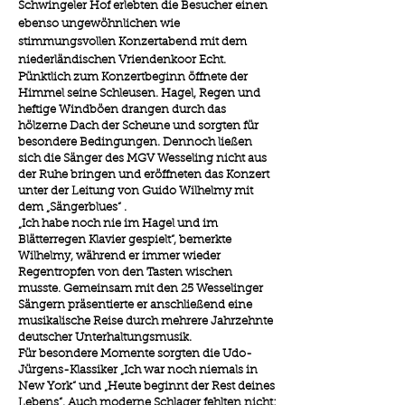
Schwingeler Hof erlebten die Besucher einen
ebenso ungewöhnlichen wie
stimmungsvollen Konzertabend mit dem
niederländischen Vriendenkoor Echt.
Pünktlich zum Konzertbeginn öffnete der
Himmel seine Schleusen. Hagel, Regen und
heftige Windböen drangen durch das
hölzerne Dach der Scheune und sorgten für
besondere Bedingungen. Dennoch ließen
sich die Sänger des MGV Wesseling nicht aus
der Ruhe bringen und eröffneten das Konzert
unter der Leitung von Guido Wilhelmy mit
dem „Sängerblues“ .
„Ich habe noch nie im Hagel und im
Blätterregen Klavier gespielt“, bemerkte
Wilhelmy, während er immer wieder
Regentropfen von den Tasten wischen
musste. Gemeinsam mit den 25 Wesselinger
Sängern präsentierte er anschließend eine
musikalische Reise durch mehrere Jahrzehnte
deutscher Unterhaltungsmusik.
Für besondere Momente sorgten die Udo-
Jürgens-Klassiker „Ich war noch niemals in
New York“ und „Heute beginnt der Rest deines
Lebens“. Auch moderne Schlager fehlten nicht: